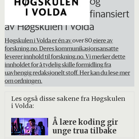
og
vitskaplege artiklar i prosjektet om
finansiert
studentar med funksjonsnedsetting.
av Høgskulen i Volda
Høgskulen i Volda er én av
over 80
eiere av
forskning.no. Deres kommunikasjonsansatte
leverer innhold til forskning.no. Vi merker dette
innholdet for å tydelig skille formidling fra
uavhengig redaksjonelt stoff. Her kan du lese mer
om ordningen.
Les også disse sakene fra Høgskulen
i Volda:
Å lære koding gir
unge trua tilbake