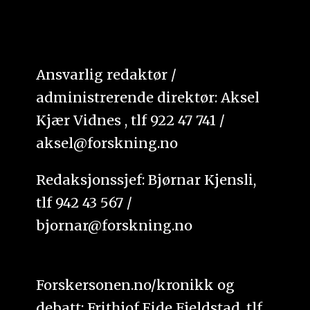
Ansvarlig redaktør /
administrerende direktør: Aksel
Kjær Vidnes , tlf 922 47 741 /
aksel@forskning.no
Redaksjonssjef: Bjørnar Kjensli,
tlf 942 43 567 /
bjornar@forskning.no
Forskersonen.no/kronikk og
debatt: Frithjof Eide Fjeldstad, tlf