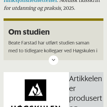
funksjonsnedsettelser
.
Nordisk tidsskrift
for utdanning og praksis
, 2025.
Om studien
Beate Farstad har utført studien saman
med to tidlegare kollegaer ved Høgskulen i
Volda (HVO): førsteamanuensis Liv Ingrid
Aske Håberg (NLA) og lektor Kari Eldby
Rygg (
StudieHub/Inviro
).
Artikkelen
er
Trioen
danna prosjektgruppa SMART i 2022
.
Med denne vitskapelege artikkelen er dei i
produsert
gang med å publisere det som skal bli fleire