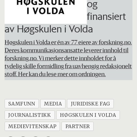
og
finansiert
av Høgskulen i Volda
Høgskulen i Volda er én av 77 eiere av forskning.no.
Deres kommunikasjonsansatte leverer innhold til
forskning.no. Vi merker dette innholdet for å
tydelig skille formidling fra uavhengig redaksjonelt
stoff. Her kan du lese mer om ordningen.
SAMFUNN
MEDIA
JURIDISKE FAG
JOURNALISTIKK
HØGSKULEN I VOLDA
MEDIEVITENSKAP
PARTNER