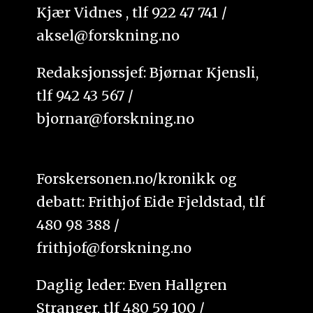
Kjær Vidnes , tlf 922 47 741 /
aksel@forskning.no
Redaksjonssjef: Bjørnar Kjensli,
tlf 942 43 567 /
bjornar@forskning.no
Forskersonen.no/kronikk og
debatt: Frithjof Eide Fjeldstad, tlf
480 98 388 /
frithjof@forskning.no
Daglig leder: Even Hallgren
Stranger, tlf 480 59 100 /