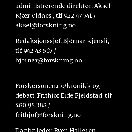
administrerende direktør: Aksel
Kjær Vidnes , tlf 922 47 741 /
aksel@forskning.no
Redaksjonssjef: Bjørnar Kjensli,
tlf 942 43 567 /
bjornar@forskning.no
Forskersonen.no/kronikk og
debatt: Frithjof Eide Fjeldstad, tlf
480 98 388 /
frithjof@forskning.no
Daglig leder: Even Hallgren