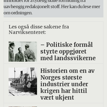
innholdet for å tydelig skille formidling fra
uavhengig redaksjonelt stoff. Her kan du lese mer
om ordningen.
Les også disse sakene fra
Narviksenteret:
– Politiske formål
styrte oppgjøret
med lands­svikerne
Historien om en av
Norges største
industrier under
krigen har hittil
vært ukjent