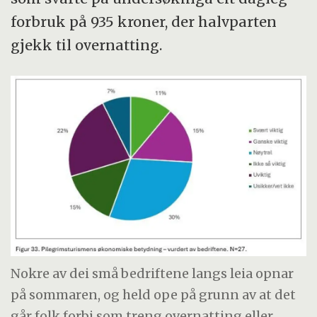
forbruk på 935 kroner, der halvparten
gjekk til overnatting.
Nokre av dei små bedriftene langs leia opnar
på sommaren, og held ope på grunn av at det
går folk forbi som treng overnatting eller