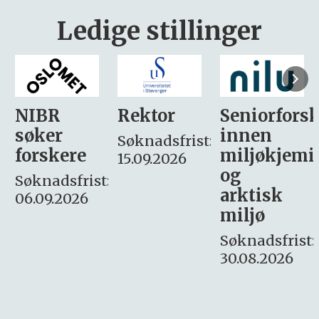
Ledige stillinger
Rektor
Seniorforsker
Forskning.
innen
søker
Søknadsfrist:
miljøkjemi
nyhetsjour
15.09.2026
og
– fast
:
arktisk
Søknadsfrist:
miljø
16. august.
Søknadsfrist:
30.08.2026