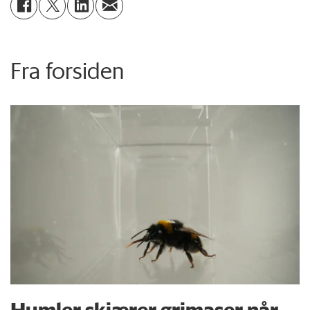
Fra forsiden
Humler skjærer grimaser når