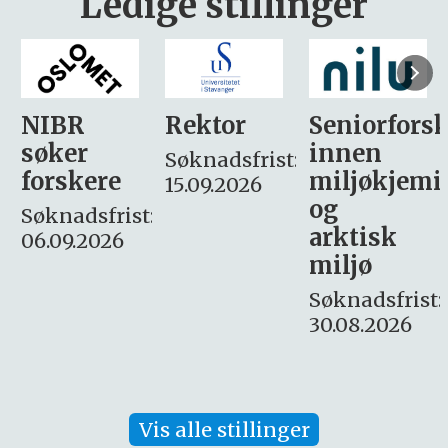
Ledige stillinger
Rektor
Seniorforsker
Forskning.
innen
søker
Søknadsfrist:
miljøkjemi
nyhetsjour
15.09.2026
og
– fast
:
arktisk
Søknadsfrist:
miljø
16. august.
Søknadsfrist:
30.08.2026
Vis alle stillinger