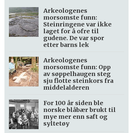
Arkeologenes
morsomste funn:
Steinringene var ikke
laget for å ofre til
gudene. De var spor
etter barns lek
Arkeologenes
morsomste funn: Opp
av søppel­haugen steg
sju flotte steinkors fra
middelalderen
For 100 år siden ble
norske blåbær brukt til
mye mer enn saft og
syltetøy