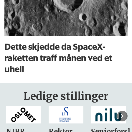
Dette skjedde da SpaceX-
raketten traff månen ved et
uhell
Ledige stillinger
Rektor
Seniorforsker
Forskning.