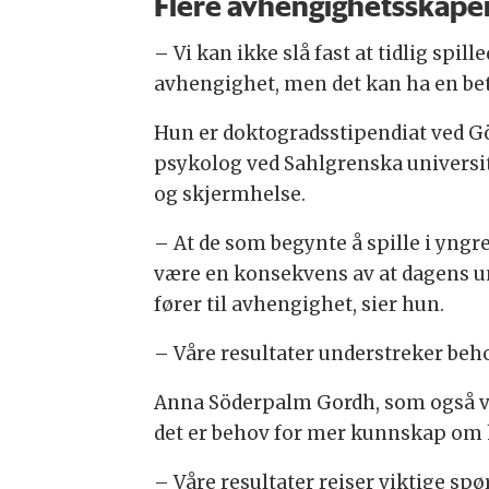
Flere avhengighetsskapen
– Vi kan ikke slå fast at tidlig spill
avhengighet, men det kan ha en bet
Hun er doktogradsstipendiat ved Gö
psykolog ved Sahlgrenska universi
og skjermhelse.
– At de som begynte å spille i yngr
være en konsekvens av at dagens un
fører til avhengighet, sier hun.
– Våre resultater understreker beho
Anna Söderpalm Gordh, som også var 
det er behov for mer kunnskap om hv
– Våre resultater reiser viktige sp