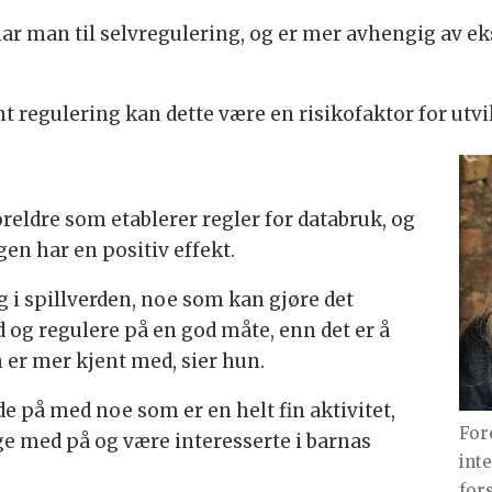
ar man til selvregulering, og er mer avhengig av ek
 regulering kan dette være en risikofaktor for utvi
foreldre som etablerer regler for databruk, og
n har en positiv effekt.
g i spillverden, noe som kan gjøre det
d og regulere på en god måte, enn det er å
 er mer kjent med, sier hun.
de på med noe som er en helt fin aktivitet,
For
e med på og være interesserte i barnas
int
for