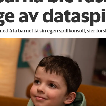
e av dataspi
med å la barnet få sin egen spillkonsoll, sier fors