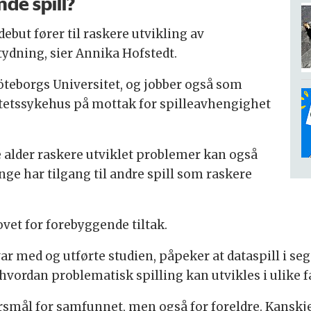
de spill?
edebut fører til raskere utvikling av
ydning, sier Annika Hofstedt.
teborgs Universitet, og jobber også som
tetssykehus på mottak for spilleavhengighet
e alder raskere utviklet problemer kan også
ge har tilgang til andre spill som raskere
vet for forebyggende tiltak.
med og utførte studien, påpeker at dataspill i seg s
ordan problematisk spilling kan utvikles i ulike fas
ørsmål for samfunnet, men også for foreldre. Kanskje