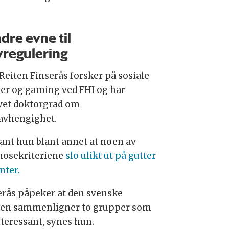
dre evne til
vregulering
 Reiten Finserås forsker på sosiale
er og gaming ved FHI og har
vet doktorgrad om
lavhengighet.
fant hun blant annet at noen av
nosekriteriene
slo ulikt ut på gutter
nter.
erås påpeker at den svenske
ien sammenligner to grupper som
nteressant, synes hun.