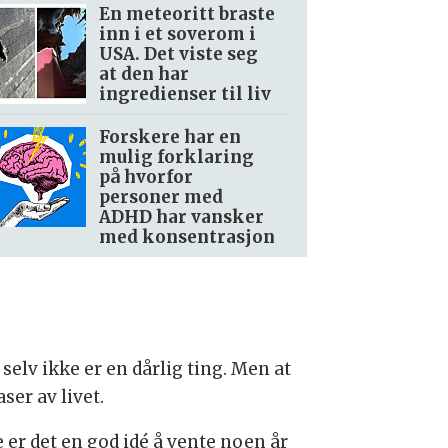
En meteoritt braste
inn i et soverom i
USA. Det viste seg
at den har
ingredienser til liv
Forskere har en
mulig forklaring
på hvorfor
personer med
ADHD har vansker
med konsentrasjon
elv ikke er en dårlig ting. Men at
er av livet.
 er det en god idé å vente noen år