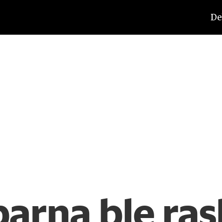
De
arna ble ras