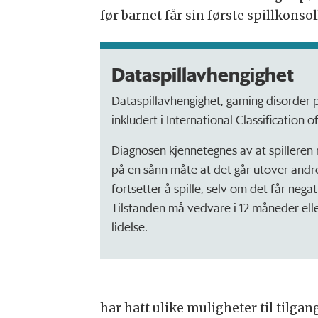
før barnet får sin første spillkonsoll
Dataspillavhengighet
Dataspillavhengighet, gaming disorder på
inkludert i International Classification o
Diagnosen kjennetegnes av at spilleren mi
på en sånn måte at det går utover andre
fortsetter å spille, selv om det får negat
Tilstanden må vedvare i 12 måneder ell
lidelse.
har hatt ulike muligheter til tilga