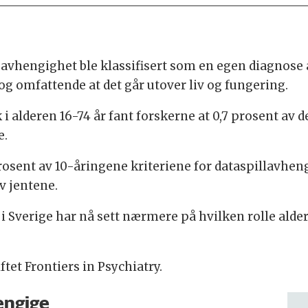
leavhengighet ble klassifisert som en egen diagnose
 og omfattende at det går utover liv og fungering.
 i alderen 16-74 år fant forskerne at 0,7 prosent av 
e.
osent av 10-åringene kriteriene for dataspillavhengi
v jentene.
i Sverige har nå sett nærmere på hvilken rolle alder 
iftet Frontiers in Psychiatry.
engige