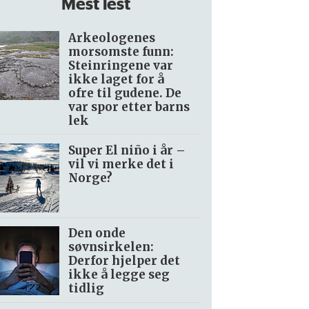
Mest lest
Arkeologenes
morsomste funn:
Steinringene var
ikke laget for å
ofre til gudene. De
var spor etter barns
lek
Super El niño i år –
vil vi merke det i
Norge?
Den onde
søvnsirkelen:
Derfor hjelper det
ikke å legge seg
tidlig