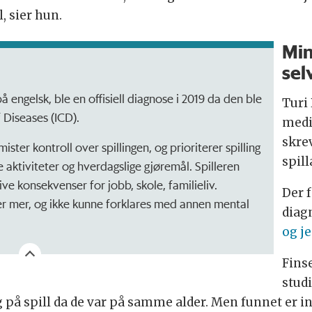
, sier hun.
Min
sel
 engelsk, ble en offisiell diagnose i 2019 da den ble
Turi
f Diseases (ICD).
medi
skre
ster kontroll over spillingen, og prioriterer spilling
spil
 aktiviteter og hverdagslige gjøremål. Spilleren
ive konsekvenser for jobb, skole, familieliv.
Der 
er mer, og ikke kunne forklares med annen mental
diag
og je
Fins
stud
ng på spill da de var på samme alder. Men funnet er i