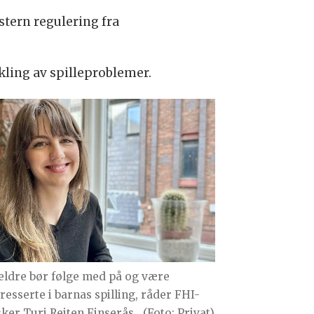
stern regulering fra
kling av spilleproblemer.
eldre bør følge med på og være
eresserte i barnas spilling, råder FHI-
sker Turi Reiten Finserås.
(Foto: Privat)