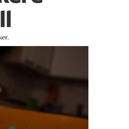
ll
ker.