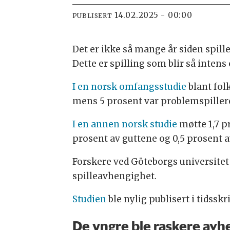
14.02.2025 - 00:00
PUBLISERT
Det er ikke så mange år siden spil
Dette er spilling som blir så intens
I en norsk omfangsstudie
blant folk
mens 5 prosent var problemspiller
I en annen norsk studie
møtte 1,7 pr
prosent av guttene og 0,5 prosent a
Forskere ved Göteborgs universitet 
spilleavhengighet.
Studien
ble nylig publisert i tidsskr
De yngre ble raskere avh