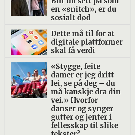
Blir du sett på som
en «snitch», er du
sosialt død
Dette må til for at
digitale plattformer
skal få verdi
«Stygge, feite
damer er jeg dritt
lei, se på deg – du
må kanskje dra din
vei.» Hvorfor
danser og synger
gutter og jenter i
fellesskap til slike
tekster?