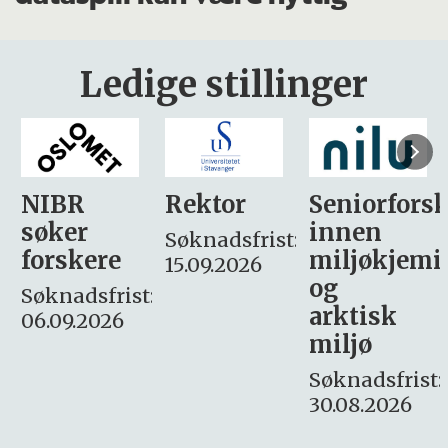
Ledige stillinger
Rektor
Seniorforsker
Forskning.
innen
søker
Søknadsfrist:
miljøkjemi
nyhetsjour
15.09.2026
og
– fast
:
arktisk
Søknadsfrist:
miljø
16. august.
Søknadsfrist:
30.08.2026