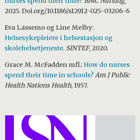
nurses spend their time?
BMC Nursing
,
2025. Doi.org/10.1186/s12912-025-03206-6
Eva Lassemo og Line Melby:
Helsesykepleiere i helsestasjon og
skolehelsetjeneste
.
SINTEF
, 2020.
Grace M. McFadden mfl.:
How do nurses
spend their time in schools?
Am J Public
Health Nations Health
, 1957.