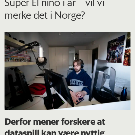
Super El niño i år – vil vi
merke det i Norge?
Derfor mener forskere at
dataspill kan være nyttig